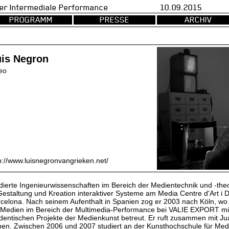
val fuer Intermediale Performance 10.09.2015 d
PROGRAMM
PRESSE
ARCHIV
uis Negron
eo
p://www.luisnegronvangrieken.net/
dierte Ingenieurwissenschaften im Bereich der Medientechnik und -the
Gestaltung und Kreation interaktiver Systeme am Media Centre d'Art i 
celona. Nach seinem Aufenthalt in Spanien zog er 2003 nach Köln, wo
 Medien im Bereich der Multimedia-Performance bei VALIE EXPORT mit
dentischen Projekte der Medienkunst betreut. Er ruft zusammen mit 
en. Zwischen 2006 und 2007 studiert an der Kunsthochschule für Med