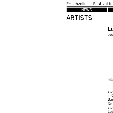
Frischzelle — Festi
NEWS
ARTISTS
L
vid
htt
stu
in 
Bar
für
stu
Leb